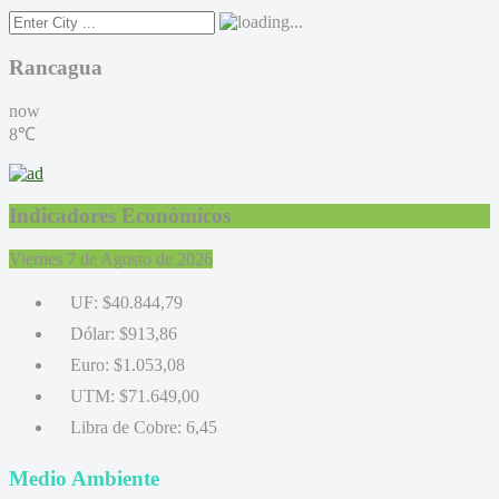
Rancagua
now
8℃
Indicadores Económicos
Viernes 7 de Agosto de 2026
UF:
$40.844,79
Dólar:
$913,86
Euro:
$1.053,08
UTM:
$71.649,00
Libra de Cobre:
6,45
Medio Ambiente