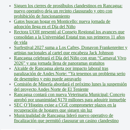
Siguen los cierres de prostíbulos clandestinos en Rancagua:
nuevo operativo deja un recinto clausurado y otro con
prohibición de funcionamiento
Gatos buscan hogar en Monticello: nueva jornada de
adopción llega en el Día del Niño
Rectora UOH presentó al Consejo Regional los avances que
consolidan a la Universidad Estatal tras sus primeros 11 años
de vida
Surfestival 2027 suma a Los Cafres, Donavon Frankenreiter y
artistas nacionales al cartel que encabeza Jack Johnson
Rancagua celebrará el Día del Niño con gran “Carnaval Vivo
2026” y una jornada llena de panoramas gratuitos
Alcalde de Rancagua alerta por impacto laboral tras
paralización de Andes Norte: “Ya tenemos un problema serio
de desempleo y esto puede agravarlo
Comisión de Minería abordará el próximo lunes la suspensión
del proyecto Andes Norte de El Teniente
Rancagua contará con nueva Veterinaria Municipal: Concejo
aprobó por unanimidad $170 millones para adquirir inmueble
SEC O’Higgins exige a CGE comprometer plazos en la
recuperación de hogares que siguen sin luz
Municipalidad de Rancagua lideró nuevo operativo de
fiscalización que permitió clausurar un casino clandestino